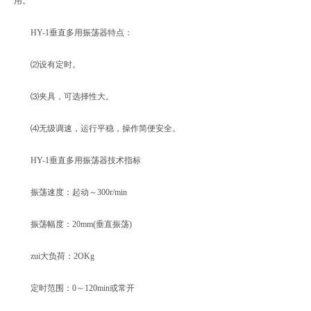
用。
HY-1垂直多用振荡器特点：
⑵设有定时。
⑶夹具，可选择性大。
⑷无级调速，运行平稳，操作简便安全。
HY-1垂直多用振荡器技术指标
振荡速度：起动～300r/min
振荡幅度：20mm(垂直振荡)
zui大负荷：2OKg
定时范围：0～120min或常开