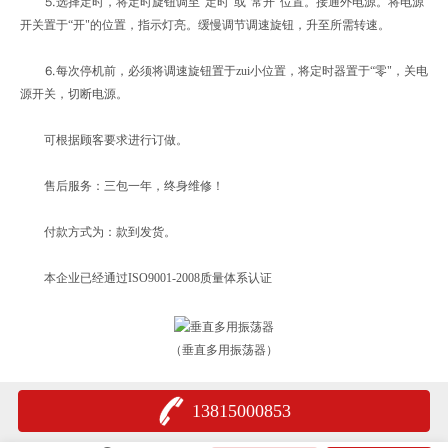
⒌选择定时，将定时旋钮调至“定时"或“常开"位置。接通外电源。将电源
开关置于“开"的位置，指示灯亮。缓慢调节调速旋钮，升至所需转速。
⒍每次停机前，必须将调速旋钮置于zui小位置，将定时器置于“零"，关电
源开关，切断电源。
可根据顾客要求进行订做。
售后服务：三包一年，终身维修！
付款方式为：款到发货。
本企业已经通过ISO9001-2008质量体系认证
（垂直多用振荡器）
13815000853