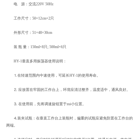
电 源：交流220V 50Hz
工作尺寸：50×12cm×2只
外形尺寸：51×48×30cm
装 瓶 量：150ml×8只; 500ml×6只
HY-1垂直多用振荡器使用说明：
⒈在转速范围内中速使用，可延长HY-1的使用寿命。
⒉ 应放置在牢固的工作台上，环境应清洁整齐，温度适中，通风良好。
⒊ 在使用前，先将调速旋钮置于zui小位置。
⒋装夹试瓶：在垂直工作台上装瓶时，偏重的试瓶应避免防置在工作台的
两端。