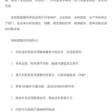
储，适用于食品质检、药品生产、环境监测等领域，助力实验室高效、安全地
完成
该智能霉菌培养箱适用于环境保护、卫生防疫、农林畜牧、水产等科研生
产部门，是水体分析的测定、细菌、微生物的培养、植物栽培、育种试验必须
的试验设备
智能霉菌培养箱特点：
1、本机温控系统采用微电脑单片机技术，控温精度高；
2、具有温度、时间调节控制，触摸式键盘设定调节；
3、显示为双屏高亮度数码管显示，示值准确直观，性能*；
4、带有*的紫外灭菌功能，保证纯净的培养环境；
5、机体外壳采用喷塑处理，整机造型美观大方；
6、内胆均为镜面不锈钢材料制成；